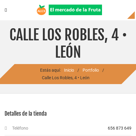
CALLE LOS ROBLES, 4 •
LEÓN
Estás aquí:
Inicio
/
Portfolio
/
Calle Los Robles, 4 • León
Detalles de la tienda
Teléfono
656 873 649