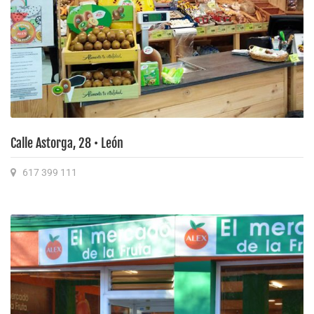
Calle Astorga, 28 • León
617 399 111