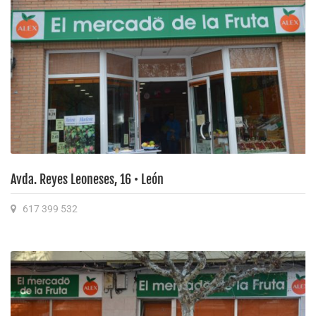
Avda. Reyes Leoneses, 16 • León
617 399 532