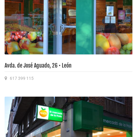
Avda. de José Aguado, 26 • León
617 399 115