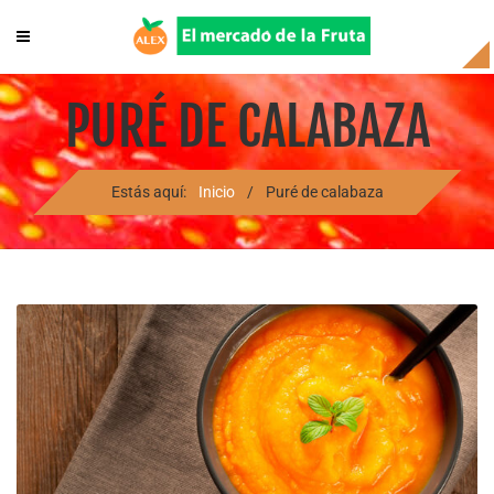
PURÉ DE CALABAZA
Estás aquí:
Inicio
/
Puré de calabaza