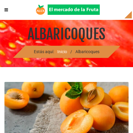
ALBARICOQUES
Estás aquí:
Inicio
/
Albaricoques