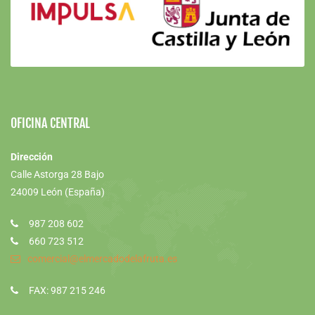
OFICINA CENTRAL
Dirección
Calle Astorga 28 Bajo
24009 León (España)
987 208 602
660 723 512
comercial@elmercadodelafruta.es
FAX: 987 215 246