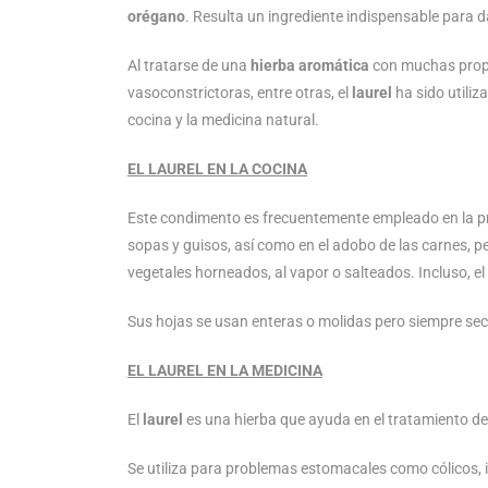
orégano
. Resulta un ingrediente indispensable para 
Al tratarse de una
hierba aromática
con muchas propi
vasoconstrictoras, entre otras, el
laurel
ha sido utiliz
cocina y la medicina natural.
EL LAUREL EN LA COCINA
Este condimento es frecuentemente empleado en la pre
sopas y guisos, así como en el adobo de las carnes, p
vegetales horneados, al vapor o salteados. Incluso, el
Sus hojas se usan enteras o molidas pero siempre se
EL LAUREL EN LA MEDICINA
El
laurel
es una hierba que ayuda en el tratamiento de 
Se utiliza para problemas estomacales como cólicos, in