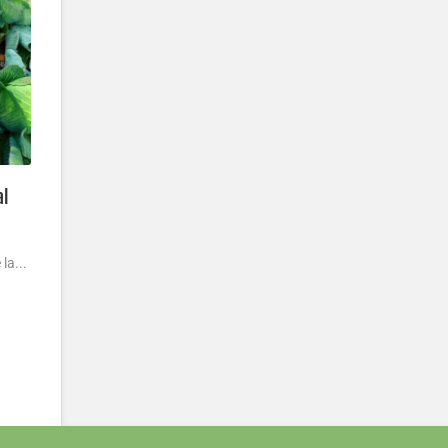
al
la...