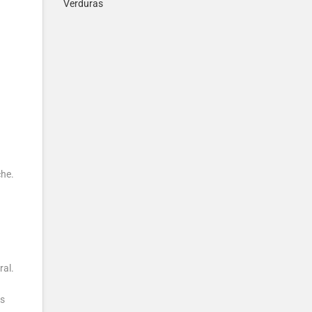
Verduras
che.
ral.
as