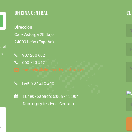
OFICINA CENTRAL
CO
Dirección
Calle Astorga 28 Bajo
24009 León (España)
a el
 a
987 208 602
660 723 512
comercial@elmercadodelafruta.es
FAX: 987 215 246
Lunes - Sábado: 6:00h - 13:00h
Domingo y festivos: Cerrado