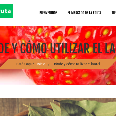
BIENVENIDOS
EL MERCADO DE LA FRUTA
TI
E Y CÓMO UTILIZAR EL L
Estás aquí:
Inicio
/
Dónde y cómo utilizar el laurel