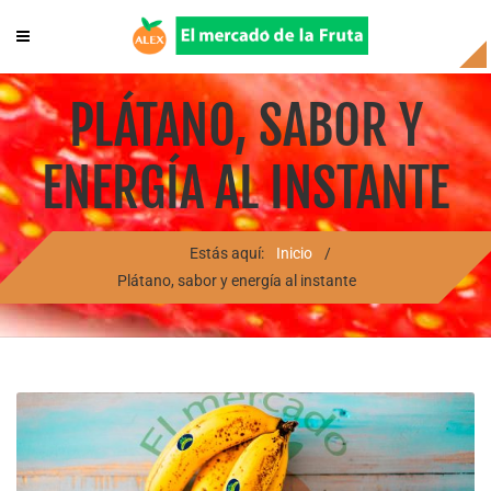
PLÁTANO, SABOR Y
ENERGÍA AL INSTANTE
Estás aquí:
Inicio
/
Plátano, sabor y energía al instante